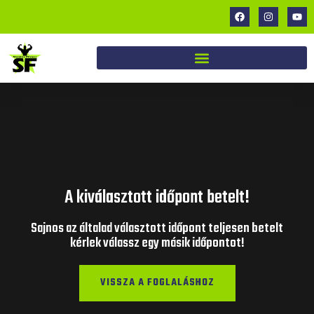
A kiválasztott időpont betelt!
Sajnos az általad választott időpont teljesen betelt
kérlek válassz egy másik időpontot!
VISSZA A FOGLALÁSHOZ