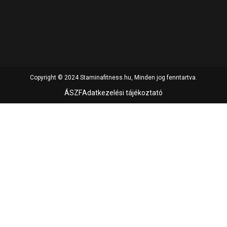
Copyright © 2024 Staminafitness.hu, Minden jog fenntartva.
ÁSZF
Adatkezelési tájékoztató