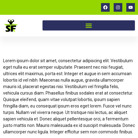
Tristique nibh maximus
Lorem ipsum dolor sit amet, consectetur adipiscing elit. Vestibulum
eget nulla eu erat semper vulputate. Praesent nec nisi feugiat,
ultrices elit maximus, porta est. Integer et augue in sem accumsan
lobortis id vel nibh. Maecenas nulla augue, gravida ullamcorper
mauris id, placerat egestas nisi. Vestibulum vel fringilla felis,
vehicula cursus diam. Phasellus finibus sodales erat at consectetur.
Quisque eleifend, quam vitae volutpat lobortis, ipsum sapien
fringilla diam, eu consequat ipsum eros eget lorem. Fusce vel nunc
turpis. Nullam vel viverra neque. Ut tristique nisi lectus, ac aliquet
sapien vehicula et. Donec aliquet pellentesque orci, a fermentum
justo mattis non. Mauris malesuada ex id suscipit malesuada. Donec
ullamcorper nunc ligula. Integer efficitur sem non commodo finibus.