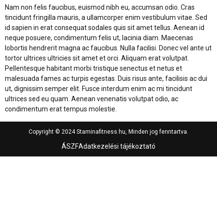
Nam non felis faucibus, euismod nibh eu, accumsan odio. Cras
tincidunt fringilla mauris, a ullamcorper enim vestibulum vitae. Sed
id sapien in erat consequat sodales quis sit amet tellus. Aenean id
neque posuere, condimentum felis ut, lacinia diam. Maecenas
lobortis hendrerit magna ac faucibus. Nulla facilisi. Donec vel ante ut
tortor ultrices ultricies sit amet et orci. Aliquam erat volutpat.
Pellentesque habitant morbi tristique senectus et netus et
malesuada fames ac turpis egestas. Duis risus ante, facilisis ac dui
ut, dignissim semper elit. Fusce interdum enim ac mi tincidunt
ultrices sed eu quam. Aenean venenatis volutpat odio, ac
condimentum erat tempus molestie.
Copyright © 2024 Staminafitness.hu, Minden jog fenntartva.
ÁSZF
Adatkezelési tájékoztató