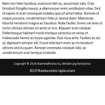
Nam non felis faucibus, euismod nibh eu, accumsan odio. Cras
tincidunt fringilla mauris, a ullamcorper enim vestibulum vitae. Sed
id sapien in erat consequat sodales quis sit amet tellus. Aenean id
neque posuere, condimentum felis ut, lacinia diam. Maecenas
lobortis hendrerit magna ac faucibus. Nulla facilisi. Donec vel ante ut
tortor ultrices ultricies sit amet et orci. Aliquam erat volutpat.
Pellentesque habitant morbi tristique senectus et netus et
malesuada fames ac turpis egestas. Duis risus ante, facilisis ac dui
ut, dignissim semper elit. Fusce interdum enim ac mi tincidunt
ultrices sed eu quam. Aenean venenatis volutpat odio, ac
condimentum erat tempus molestie.
Copyright © 2024 Staminafitness.hu, Minden jog fenntartva.
ÁSZF
Adatkezelési tájékoztató