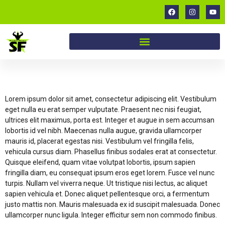
Consectetur sagittis
Lorem ipsum dolor sit amet, consectetur adipiscing elit. Vestibulum
eget nulla eu erat semper vulputate. Praesent nec nisi feugiat,
ultrices elit maximus, porta est. Integer et augue in sem accumsan
lobortis id vel nibh. Maecenas nulla augue, gravida ullamcorper
mauris id, placerat egestas nisi. Vestibulum vel fringilla felis,
vehicula cursus diam. Phasellus finibus sodales erat at consectetur.
Quisque eleifend, quam vitae volutpat lobortis, ipsum sapien
fringilla diam, eu consequat ipsum eros eget lorem. Fusce vel nunc
turpis. Nullam vel viverra neque. Ut tristique nisi lectus, ac aliquet
sapien vehicula et. Donec aliquet pellentesque orci, a fermentum
justo mattis non. Mauris malesuada ex id suscipit malesuada. Donec
ullamcorper nunc ligula. Integer efficitur sem non commodo finibus.